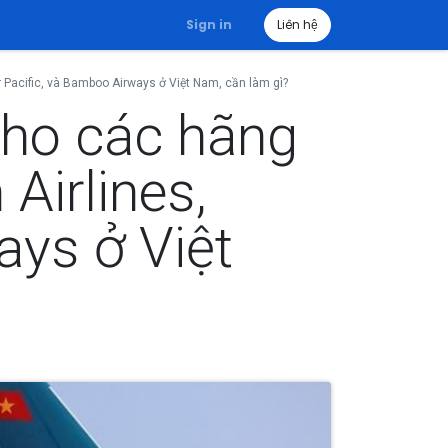
Sign in
Liên hệ
r Pacific, và Bamboo Airways ở Việt Nam, cần làm gì?
cho các hãng
Airlines,
ays ở Việt