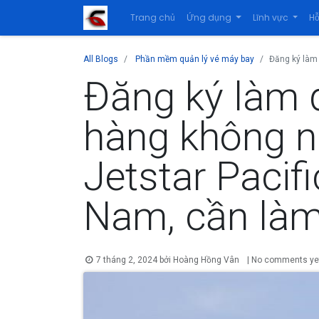
Trang chủ
Ứng dụng
Lĩnh vực
Hỗ
All Blogs
Phần mềm quản lý vé máy bay
Đăng ký làm 
Đăng ký làm 
hàng không nh
Jetstar Pacif
Nam, cần làm
7 tháng 2, 2024
bởi
Hoàng Hồng Vân
| No comments ye