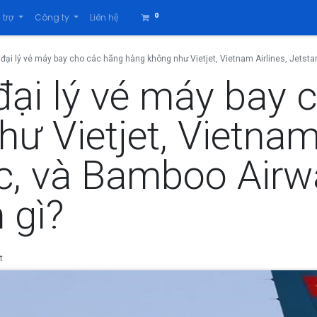
0
 trợ
Công ty
Liên hệ
đại lý vé máy bay cho các hãng hàng không như Vietjet, Vietnam Airlines, Jetsta
đại lý vé máy bay 
ư Vietjet, Vietnam 
ic, và Bamboo Airw
 gì?
t