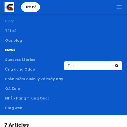
Liên hệ
Blog:
Tất cả
Our blog
News
Success Stories
Ứng dụng Odoo
Phần mềm quản lý vé máy bay
OA Zalo
Nhập hàng Trung Quốc
Blog web
7 Articles